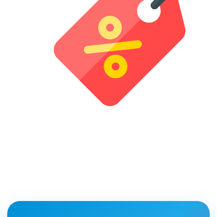
230р
4 занятия